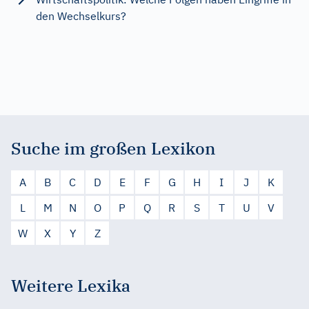
den Wechselkurs?
Suche im großen Lexikon
A
B
C
D
E
F
G
H
I
J
K
L
M
N
O
P
Q
R
S
T
U
V
W
X
Y
Z
Weitere Lexika