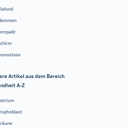
lafond
klemmen
kompakt
chirm
konostase
ere Artikel aus dem Bereich
ndheit A-Z
atrium
rophoblast
räune