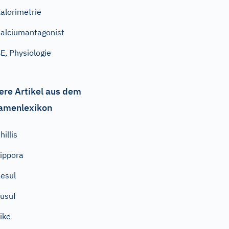
alorimetrie
alciumantagonist
E, Physiologie
ere Artikel aus dem
amenlexikon
hillis
ippora
esul
usuf
ike