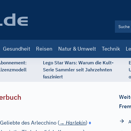
Gesundheit
Reisen
Natur & Umwelt
Technik
Le
 Abonnement:
Lego Star Wars: Warum die Kult-
E
Lizenzmodell
Serie Sammler seit Jahrzehnten
U
fasziniert
o
erbuch
Weit
Frem
A
Geliebte des Arlecchino (
→
Harlekin
)
♦