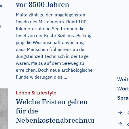
vor 8500 Jahren
le
Malta zählt zu den abgelegensten
Inseln des Mittelmeers. Rund 100
e
Kilometer offene See trennen die
d
Insel von der Küste Siziliens. Bislang
ging die Wissenschaft davon aus,
dass Menschen frühestens ab der
Jungsteinzeit technisch in der Lage
waren, Malta auf dem Seeweg zu
erreichen. Doch neue archäologische
Funde widerlegen dies....
Weit
Wört
Leben & Lifestyle
Spra
Welche Fristen gelten
für die
K
Nebenkostenabrechnung?
K