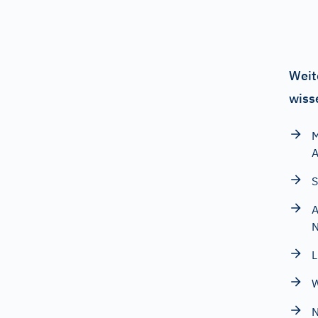
Weit
wiss
M
A
S
A
N
L
W
N