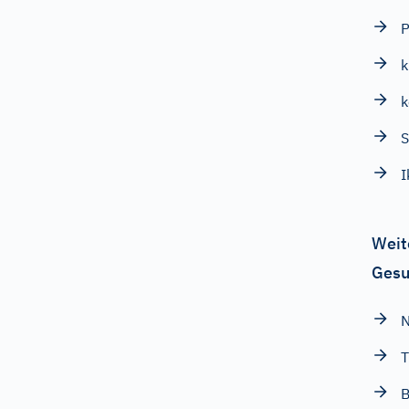
P
S
I
Weit
Gesu
N
T
B