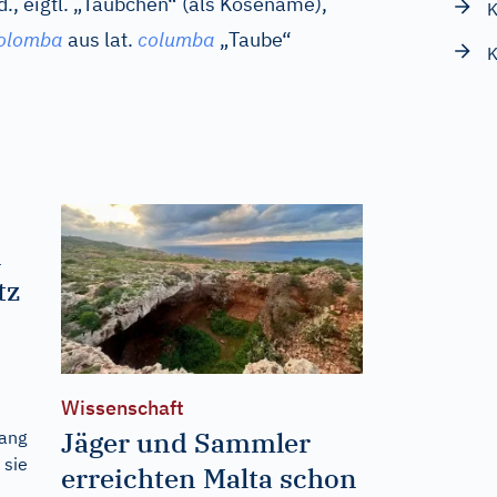
d., eigtl. „Täubchen“ (als Kosename),
K
olomba
aus
lat.
columba
„Taube“
K
n
tz
Wissenschaft
Jäger und Sammler
fang
 sie
erreichten Malta schon