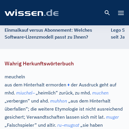
Open 
Einmalkauf versus Abonnement: Welches
Lego St
Software-Lizenzmodell passt zu Ihnen?
seit Jah
Wahrig Herkunftswörterbuch
meucheln
aus dem Hinterhalt ermorden
♦
der Ausdruck geht auf
–
mhd.
miuchel
„heimlich“ zurück, zu
mhd.
muchen
„verbergen“ und
ahd.
muhhon
„aus dem Hinterhalt
überfallen“; die weitere Etymologie ist nicht ausreichend
gesichert; Verwandtschaften lassen sich mit
lat.
muger
–
„Falschspieler“ und
altir.
ru
mugsat
„sie haben