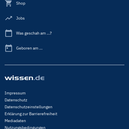
Shop
Jobs
Was geschah am ...?
Geboren am ...
Footer
Impressum
Menu
Datenschutz
Legal
Datenschutzeinstellungen
Erklärung zur Barrierefreiheit
Mediadaten
Nutzungsbedingungen