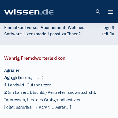
Open 
Einmalkauf versus Abonnement: Welches
Lego St
Software-Lizenzmodell passt zu Ihnen?
seit Jah
Wahrig Fremdwörterlexikon
Agrarier
〈
–
–
〉
Ag
|
r
a
|
ri
|
er
m.;
s,
1
Landwirt, Gutsbesitzer
〈
〉
2
im kaiserl. Dtschld.
Vertreter landwirtschaftl.
Interessen, bes. des Großgrundbesitzes
…
…
[
<
lat.
agrarius;
→
agrar
, Agrar
]