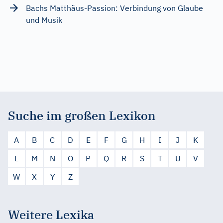
Bachs Matthäus-Passion: Verbindung von Glaube
und Musik
Suche im großen Lexikon
A
B
C
D
E
F
G
H
I
J
K
L
M
N
O
P
Q
R
S
T
U
V
W
X
Y
Z
Weitere Lexika