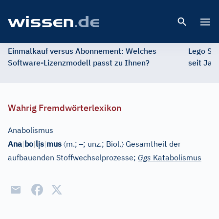
Open 
Einmalkauf versus Abonnement: Welches
Lego St
Software-Lizenzmodell passt zu Ihnen?
seit Jah
Wahrig Fremdwörterlexikon
Anabolismus
ị
〈
–
〉
Ana
|
bo
|
l
s
|
mus
m.;
; unz.;
Biol.
Gesamtheit der
aufbauenden Stoffwechselprozesse;
Ggs
Katabolismus