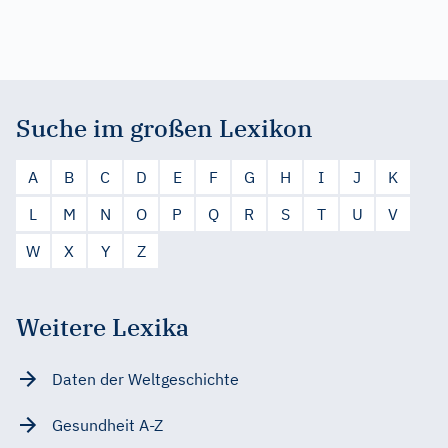
Suche im großen Lexikon
A
B
C
D
E
F
G
H
I
J
K
L
M
N
O
P
Q
R
S
T
U
V
W
X
Y
Z
Weitere Lexika
Daten der Weltgeschichte
Gesundheit A-Z