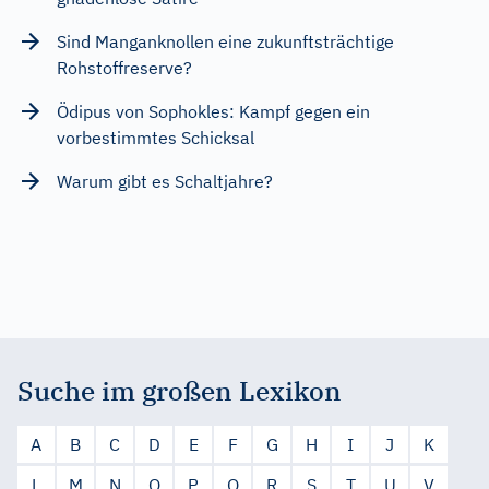
Sind Manganknollen eine zukunftsträchtige
Rohstoffreserve?
Ödipus von Sophokles: Kampf gegen ein
vorbestimmtes Schicksal
Warum gibt es Schaltjahre?
Suche im großen Lexikon
A
B
C
D
E
F
G
H
I
J
K
L
M
N
O
P
Q
R
S
T
U
V