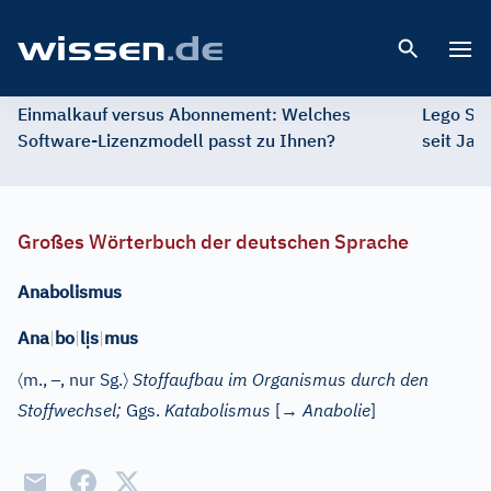
Open 
Einmalkauf versus Abonnement: Welches
Lego St
Software-Lizenzmodell passt zu Ihnen?
seit Jah
Großes Wörterbuch der deutschen Sprache
Anabolismus
ị
Ana
|
bo
|
l
s
|
mus
〈
–
〉
m.
,
, nur Sg.
Stoffaufbau im Organismus durch den
Stoffwechsel;
Ggs.
Katabolismus
[→
Anabolie
]