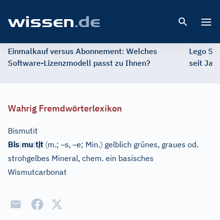
Open 
Einmalkauf versus Abonnement: Welches
Lego St
Software-Lizenzmodell passt zu Ihnen?
seit Jah
Wahrig Fremdwörterlexikon
Bismutit
〈
–
–
〉
Bis
|
mu
|
t
i
t
m.;
s,
e;
Min.
gelblich grünes, graues od.
strohgelbes Mineral, chem. ein basisches
Wismutcarbonat