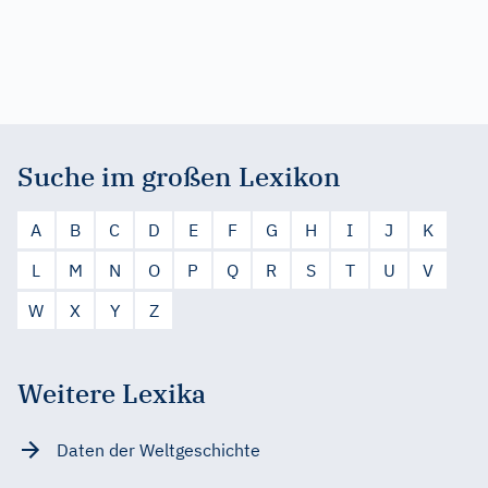
Suche im großen Lexikon
A
B
C
D
E
F
G
H
I
J
K
L
M
N
O
P
Q
R
S
T
U
V
W
X
Y
Z
Weitere Lexika
Daten der Weltgeschichte