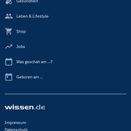
Gesundheit
Leben & Lifestyle
Shop
Jobs
Was geschah am ...?
Geboren am ...
Footer
Impressum
Menu
Datenschutz