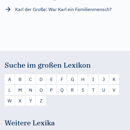
Karl der Große: War Karl ein Familienmensch?
Suche im großen Lexikon
A
B
C
D
E
F
G
H
I
J
K
L
M
N
O
P
Q
R
S
T
U
V
W
X
Y
Z
Weitere Lexika