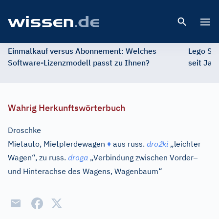
Open 
Einmalkauf versus Abonnement: Welches
Lego St
Software-Lizenzmodell passt zu Ihnen?
seit Jah
Wahrig Herkunftswörterbuch
Droschke
ž
Mietauto, Mietpferdewagen
♦
aus
russ.
dro
ki
„leichter
–
Wagen“, zu
russ.
droga
„Verbindung zwischen Vorder
und Hinterachse des Wagens, Wagenbaum“