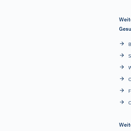
Weit
Gesu
B
S
W
F
Weit