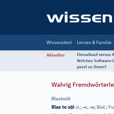
Main
Wissenstest
Lernen & Familie
navigation
Einmalkauf versus
Aktuelles
Welches Software-
passt zu Ihnen?
Wahrig Fremdwörterle
Blastozöl
〈
–
–
〉
Blas
|
to
|
z
ö
l
n.;
s,
e;
Biol.
Fu