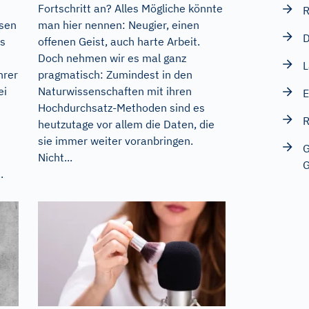
Fortschritt an? Alles Mögliche könnte
R
esen
man hier nennen: Neugier, einen
D
ls
offenen Geist, auch harte Arbeit.
Doch nehmen wir es mal ganz
L
hrer
pragmatisch: Zumindest in den
ei
Naturwissenschaften mit ihren
E
Hochdurchsatz-Methoden sind es
R
heutzutage vor allem die Daten, die
sie immer weiter voranbringen.
G
Nicht...
G
.