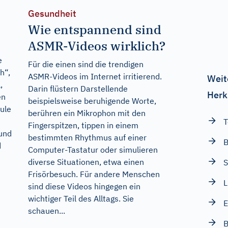
Gesundheit
Wie entspannend sind
ASMR-Videos wirklich?
e
Für die einen sind die trendigen
h“,
ASMR-Videos im Internet irritierend.
Weit
,
Darin flüstern Darstellende
Herk
en
beispielsweise beruhigende Worte,
pule
berühren ein Mikrophon mit den
T
Fingerspitzen, tippen in einem
 und
bestimmten Rhythmus auf einer
B
d
Computer-Tastatur oder simulieren
diverse Situationen, etwa einen
Frisörbesuch. Für andere Menschen
L
sind diese Videos hingegen ein
wichtiger Teil des Alltags. Sie
schauen...
B