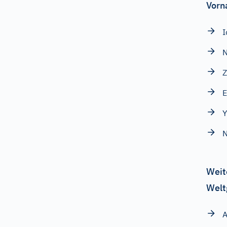
Vorn
I
Z
Y
N
Weit
Welt
A