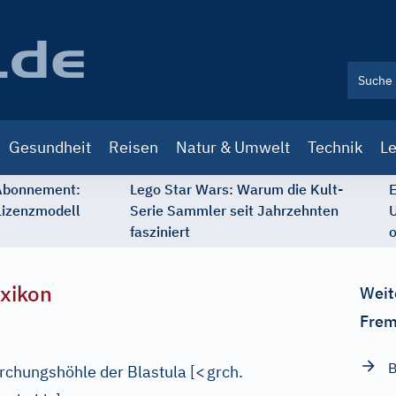
Gesundheit
Reisen
Natur & Umwelt
Technik
Le
 Abonnement:
Lego Star Wars: Warum die Kult-
E
Lizenzmodell
Serie Sammler seit Jahrzehnten
U
fasziniert
o
xikon
Weit
Frem
B
rchungshöhle der Blastula
[
<
grch.