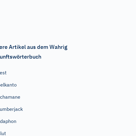
ere Artikel aus dem Wahrig
unftswörterbuch
est
elkanto
Schamane
umberjack
Edaphon
lut