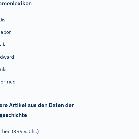
amenlexikon
dis
Nabor
ala
Edward
uki
orfried
ere Artikel aus den Daten der
geschichte
then (399 v. Chr.)