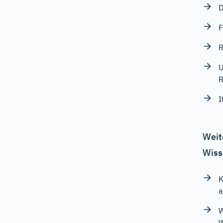
D
F
R
U
R
I
Weit
Wiss
K
W
W