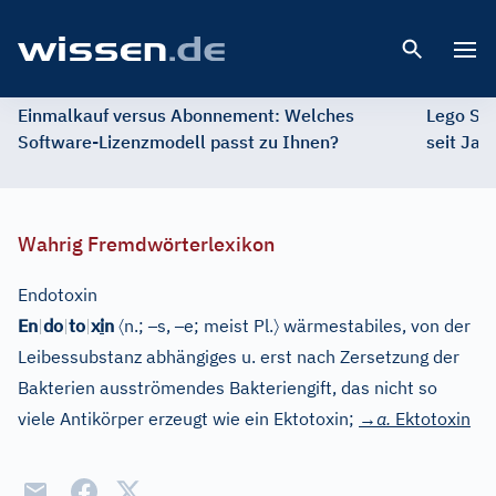
Open 
Einmalkauf versus Abonnement: Welches
Lego St
Software-Lizenzmodell passt zu Ihnen?
seit Jah
Wahrig Fremdwörterlexikon
Endotoxin
〈
–
–
〉
En
|
do
|
to
|
x
i
n
n.;
s,
e; meist Pl.
wärmestabiles, von der
Leibessubstanz abhängiges u. erst nach Zersetzung der
Bakterien ausströmendes Bakteriengift, das nicht so
viele Antikörper erzeugt wie ein Ektotoxin;
→a.
Ektotoxin