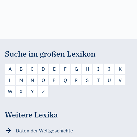
Suche im großen Lexikon
A
B
C
D
E
F
G
H
I
J
K
L
M
N
O
P
Q
R
S
T
U
V
W
X
Y
Z
Weitere Lexika
Daten der Weltgeschichte