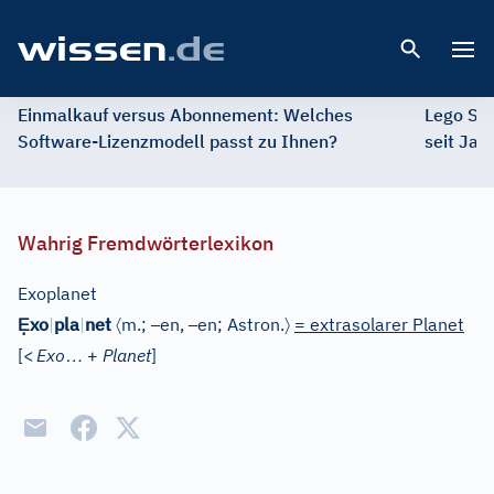
Open 
Einmalkauf versus Abonnement: Welches
Lego St
Software-Lizenzmodell passt zu Ihnen?
seit Jah
Wahrig Fremdwörterlexikon
Exoplanet
Ẹ
〈
–
–
〉
xo
|
pla
|
net
m.;
en,
en;
Astron.
= extrasolarer Planet
…
[
<
Exo
+
Planet
]