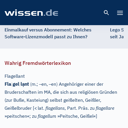
Open 
Einmalkauf versus Abonnement: Welches
Lego St
Software-Lizenzmodell passt zu Ihnen?
seit Jah
Wahrig Fremdwörterlexikon
Flagellant
ạ
〈
–
–
〉
Fla
|
gel
|
l
nt
m.;
en,
en
Angehöriger einer der
Bruderschaften im MA, die sich aus religiösen Gründen
(zur Buße, Kasteiung) selbst geißelten, Geißler,
Geißelbruder
[
<
lat.
flagellans,
Part. Präs. zu
flagellare
»peitschen«; zu
flagellum
»Peitsche, Geißel«
]