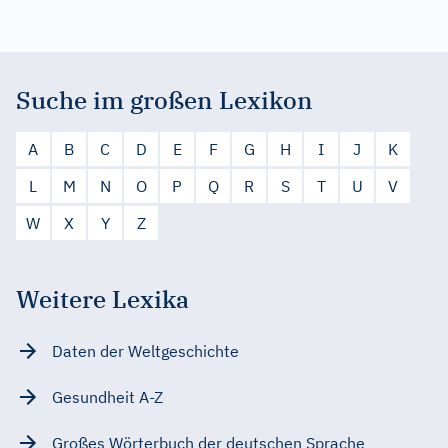
Suche im großen Lexikon
A
B
C
D
E
F
G
H
I
J
K
L
M
N
O
P
Q
R
S
T
U
V
W
X
Y
Z
Weitere Lexika
Daten der Weltgeschichte
Gesundheit A-Z
Großes Wörterbuch der deutschen Sprache