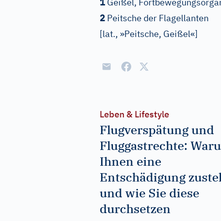
1
Geißel, Fortbewegungsorgan 
2
Peitsche der Flagellanten
[
lat., »Peitsche, Geißel«
]
Leben & Lifestyle
Flugverspätung und
Fluggastrechte: War
Ihnen eine
Entschädigung zuste
und wie Sie diese
durchsetzen