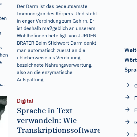
re
Der Darm ist das bedeutsamste
Immunorgan des Körpers. Und steht
ten
in enger Verbindung zum Gehirn. Er
ist deshalb maßgeblich an unserem
n
Wohlbefinden beteiligt. von JÜRGEN
BRATER Beim Stichwort Darm denkt
s
Weit
man automatisch zuerst an die
chen
üblicherweise als Verdauung
Wört
e
bezeichnete Nahrungsverwertung,
Spra
also an die enzymatische
Aufspaltung...
...
G
F
Digital
Sprache in Text
F
verwandeln: Wie
G
Transkriptionssoftware
F