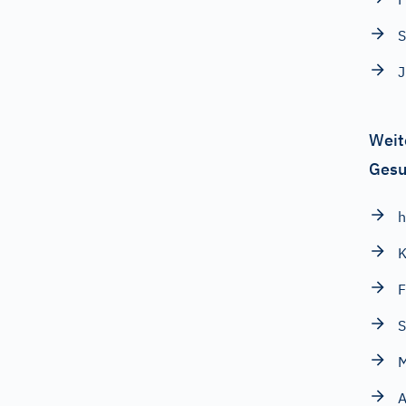
S
J
Weit
Gesu
h
K
F
S
M
A