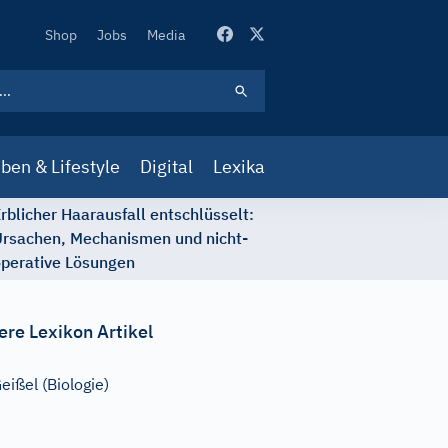
Secondary
Shop
Jobs
Media
Navigation
ben & Lifestyle
Digital
Lexika
rblicher Haarausfall entschlüsselt:
rsachen, Mechanismen und nicht-
perative Lösungen
ere Lexikon Artikel
eißel (Biologie)