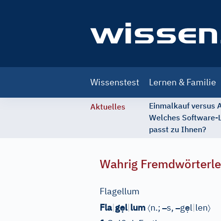
Main
Wissenstest
Lernen & Familie
navigation
Einmalkauf versus
Aktuelles
Welches Software-
passt zu Ihnen?
Wahrig Fremdwörterle
Flagellum
ẹ
〈
–
–
ẹ
〉
Fla
|
g
l
|
lum
n.;
s,
g
l
|
len