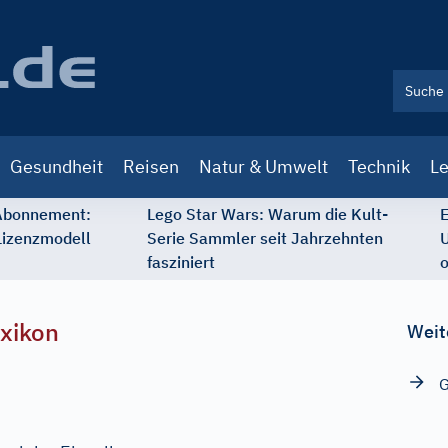
Gesundheit
Reisen
Natur & Umwelt
Technik
Le
 Abonnement:
Lego Star Wars: Warum die Kult-
E
Lizenzmodell
Serie Sammler seit Jahrzehnten
U
fasziniert
o
xikon
Weit
G