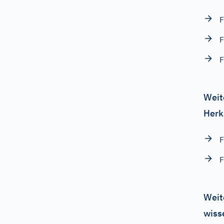
F
F
F
Weit
Herk
F
F
Weit
wiss