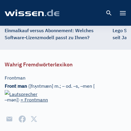
Open 
Einmalkauf versus Abonnement: Welches
Lego St
Software-Lizenzmodell passt zu Ihnen?
seit Jah
Wahrig Fremdwörterlexikon
Frontman
〈
ʌ̣
–
–
–
Front
|
man
[
fr
ntmæn
]
m.;
od.
s,
men
[
–
ə
〉
m
n
]
= Frontmann