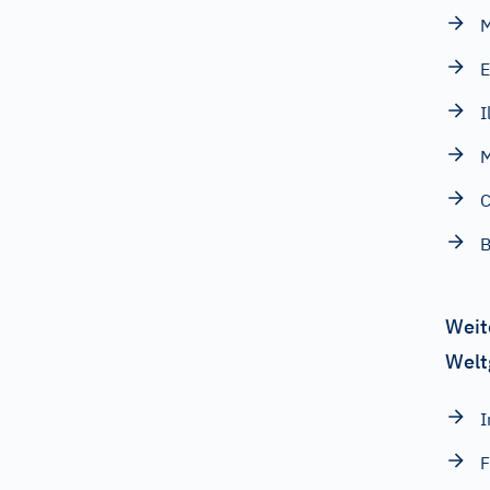
E
I
C
B
Weit
Welt
I
F