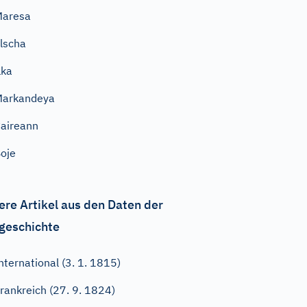
Maresa
lscha
lka
Markandeya
aireann
oje
ere Artikel aus den Daten der
geschichte
nternational (3. 1. 1815)
rankreich (27. 9. 1824)