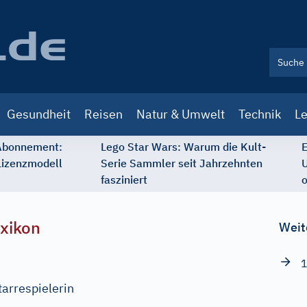
Gesundheit
Reisen
Natur & Umwelt
Technik
Le
 Abonnement:
Lego Star Wars: Warum die Kult-
E
Lizenzmodell
Serie Sammler seit Jahrzehnten
U
fasziniert
o
xikon
Weit
1
arrespielerin