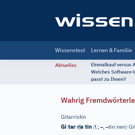
Main
Wissenstest
Lernen & Familie
navigation
Einmalkauf versus
Aktuelles
Welches Software-
passt zu Ihnen?
Wahrig Fremdwörterle
Gitarristin
ị
〈
–
–
〉
Gi
|
tar
|
r
s
|
tin
f.;
,
tin
|
nen
Git