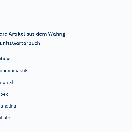
ere Artikel aus dem Wahrig
unftswörterbuch
itanei
oponomastik
anomal
Apex
andling
iliale