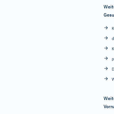
Weit
Gesu
d
K
p
D
W
Weit
Vorn