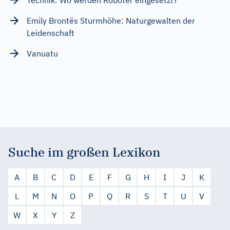
Emily Brontës Sturmhöhe: Naturgewalten der
Leidenschaft
Vanuatu
Suche im großen Lexikon
A
B
C
D
E
F
G
H
I
J
K
L
M
N
O
P
Q
R
S
T
U
V
W
X
Y
Z