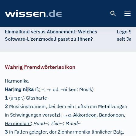
Open 
Einmalkauf versus Abonnement: Welches
Lego St
Software-Lizenzmodell passt zu Ihnen?
seit Jah
Wahrig Fremdwörterlexikon
Harmonika
〈
–
–
–
〉
Har
|
m
o
|
ni
|
ka
f.;
,
s od.
ni
|
ken;
Musik
〈
〉
1
urspr.
Glasharfe
2
Musikinstrument, bei dem ein Luftstrom Metallzungen
in Schwingungen versetzt;
→a.
Akkordeon
,
Bandoneon
,
Harmonium
;
Hand~; Zieh~; Mund~
3
in Falten gelegter, der Ziehharmonika ähnlicher Balg,