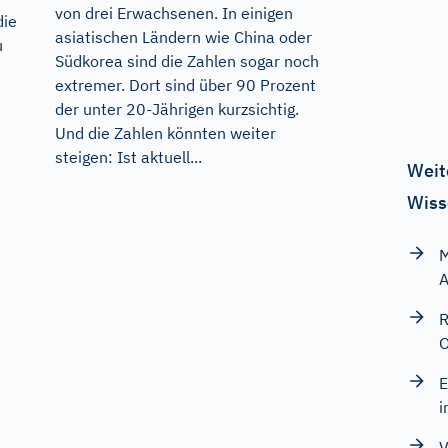
von drei Erwachsenen. In einigen
die
asiatischen Ländern wie China oder
u
Südkorea sind die Zahlen sogar noch
extremer. Dort sind über 90 Prozent
der unter 20-Jährigen kurzsichtig.
Und die Zahlen könnten weiter
steigen: Ist aktuell...
Weit
Wiss
M
A
R
O
E
i
V