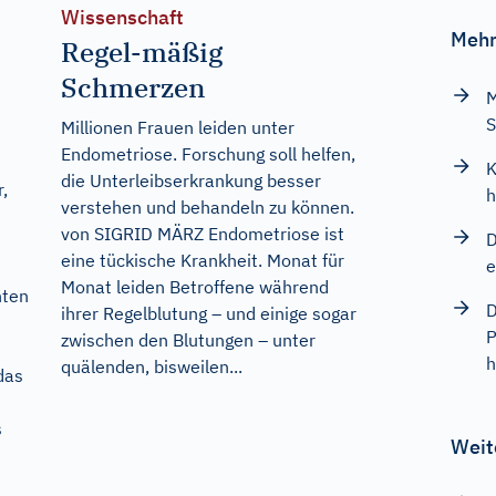
Wissenschaft
Mehr
Regel-mäßig
Schmerzen
M
S
Millionen Frauen leiden unter
Endometriose. Forschung soll helfen,
K
die Unterleibserkrankung besser
,
h
verstehen und behandeln zu können.
von SIGRID MÄRZ Endometriose ist
D
eine tückische Krankheit. Monat für
e
Monat leiden Betroffene während
nten
D
ihrer Regelblutung – und einige sogar
P
zwischen den Blutungen – unter
h
quälenden, bisweilen...
das
s
Weit