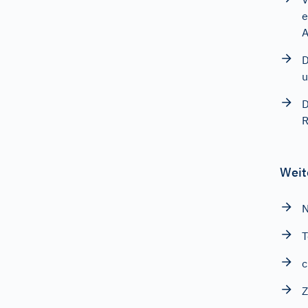
e
A
D
u
D
R
Weit
N
T
c
Z