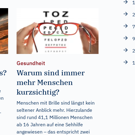
1
2
7
9
2
1
Gesundheit
s?
Warum sind immer
mehr Menschen
kurzsichtig?
e
en
Menschen mit Brille sind längst kein
seltener Anblick mehr. Hierzulande
-
sind rund 41,1 Millionen Menschen
ab 16 Jahren auf eine Sehhilfe
angewiesen – das entspricht zwei