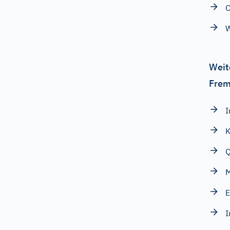
W
Weit
Frem
I
Q
M
E
I