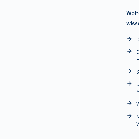
Weit
wiss
D
D
E
S
U
M
W
N
V