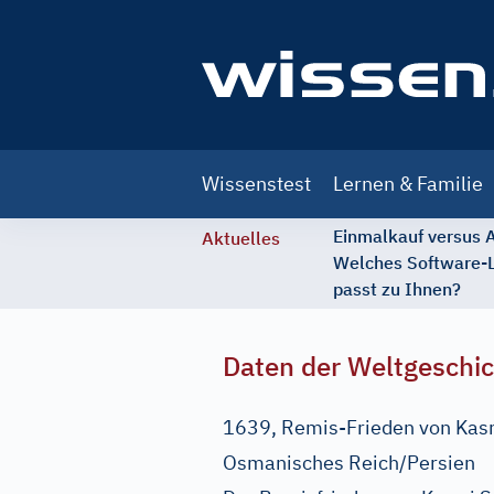
Main
Wissenstest
Lernen & Familie
navigation
Einmalkauf versus
Aktuelles
Welches Software-
passt zu Ihnen?
Daten der Weltgeschi
1639, Remis-Frieden von Kasr-
Osmanisches Reich/Persien