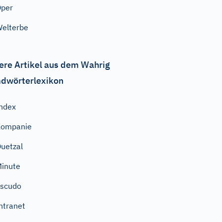
Oper
elterbe
ere Artikel aus dem Wahrig
dwörterlexikon
ndex
Kompanie
uetzal
inute
scudo
ntranet