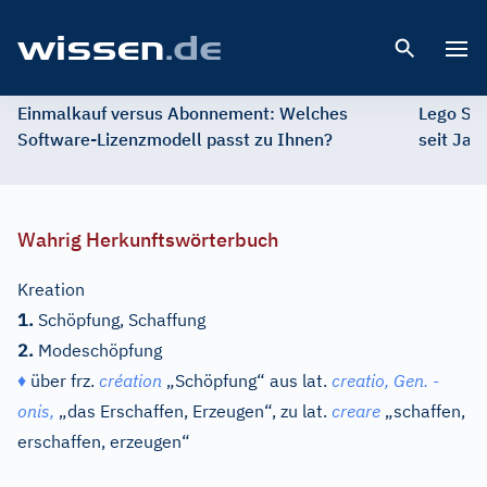
Open 
Einmalkauf versus Abonnement: Welches
Lego St
Software-Lizenzmodell passt zu Ihnen?
seit Jah
Wahrig Herkunftswörterbuch
Kreation
1.
Schöpfung, Schaffung
2.
Modeschöpfung
♦
über
frz.
création
„Schöpfung“ aus
lat.
creatio,
Gen.
-
onis,
„das Erschaffen, Erzeugen“, zu
lat.
creare
„schaffen,
erschaffen, erzeugen“