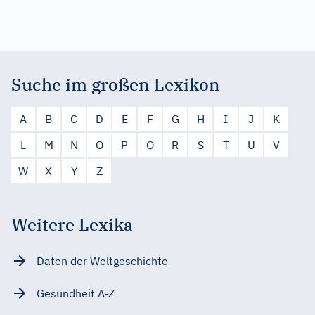
Suche im großen Lexikon
A
B
C
D
E
F
G
H
I
J
K
L
M
N
O
P
Q
R
S
T
U
V
W
X
Y
Z
Weitere Lexika
Daten der Weltgeschichte
Gesundheit A-Z