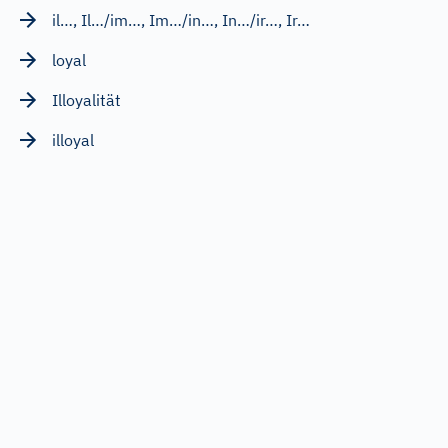
il…, Il…/im…, Im…/in…, In…/ir…, Ir…
loyal
Illoyalität
illoyal