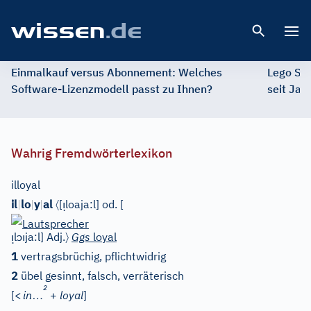
Open 
Einmalkauf versus Abonnement: Welches
Lego St
Software-Lizenzmodell passt zu Ihnen?
seit Jah
Wahrig Fremdwörterlexikon
illoyal
〈
ı̣
il
|
lo
|
y
|
al
[
loaja:l
]
od.
[
ı̣
ɔı
〉
l
ja:l
]
Adj.
Ggs
loyal
1
vertragsbrüchig, pflichtwidrig
2
übel gesinnt, falsch, verräterisch
2
…
[
<
in
+
loyal
]