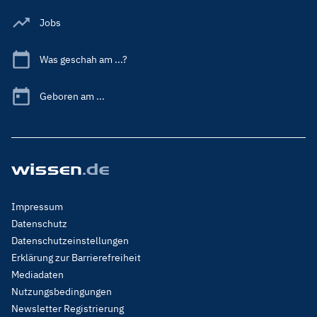
Jobs
Was geschah am ...?
Geboren am ...
Footer
Impressum
Menu
Datenschutz
Legal
Datenschutzeinstellungen
Erklärung zur Barrierefreiheit
Mediadaten
Nutzungsbedingungen
Newsletter Registrierung