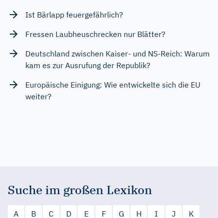
Ist Bärlapp feuergefährlich?
Fressen Laubheuschrecken nur Blätter?
Deutschland zwischen Kaiser- und NS-Reich: Warum
kam es zur Ausrufung der Republik?
Europäische Einigung: Wie entwickelte sich die EU
weiter?
Suche im großen Lexikon
A
B
C
D
E
F
G
H
I
J
K