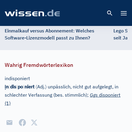
Open 
Einmalkauf versus Abonnement: Welches
Lego St
Software-Lizenzmodell passt zu Ihnen?
seit Jah
Wahrig Fremdwörterlexikon
indisponiert
ị
〈
〉
n
|
dis
|
po
|
niert
Adj.
unpässlich, nicht gut aufgelegt, in
schlechter Verfassung (bes. stimmlich);
Ggs
disponiert
(1)