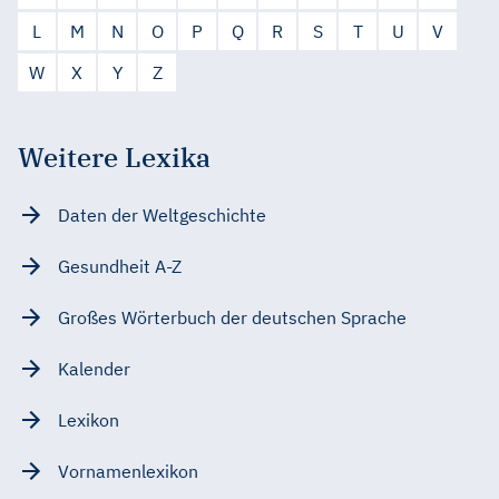
L
M
N
O
P
Q
R
S
T
U
V
W
X
Y
Z
Weitere Lexika
Daten der Weltgeschichte
Gesundheit A-Z
Großes Wörterbuch der deutschen Sprache
Kalender
Lexikon
Vornamenlexikon