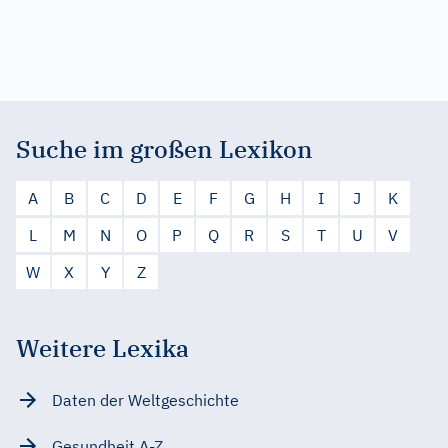
Suche im großen Lexikon
A
B
C
D
E
F
G
H
I
J
K
L
M
N
O
P
Q
R
S
T
U
V
W
X
Y
Z
Weitere Lexika
Daten der Weltgeschichte
Gesundheit A-Z