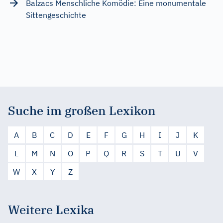
Balzacs Menschliche Komödie: Eine monumentale
Sittengeschichte
Suche im großen Lexikon
A
B
C
D
E
F
G
H
I
J
K
L
M
N
O
P
Q
R
S
T
U
V
W
X
Y
Z
Weitere Lexika