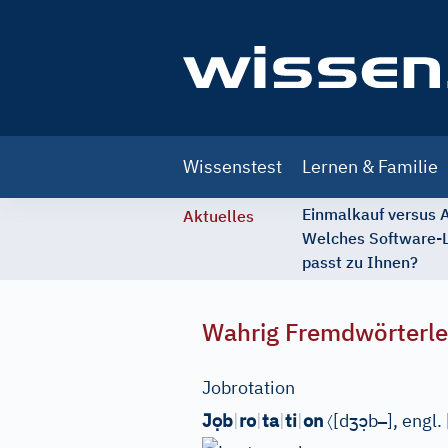
Main
Wissenstest
Lernen & Familie
navigation
Einmalkauf versus
Aktuelles
Welches Software-
passt zu Ihnen?
Wahrig Fremdwörterle
Jobrotation
ọ
〈
ʒ
ɔ̣
–
J
b
|
ro
|
ta
|
ti
|
on
[
d
b
]
, engl.