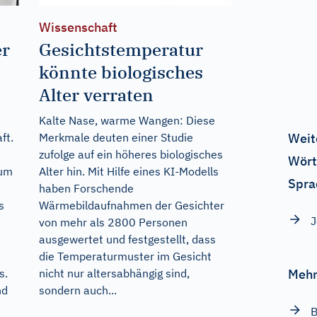
Wissenschaft
er
Gesichtstemperatur
könnte biologisches
Alter verraten
Kalte Nase, warme Wangen: Diese
Weit
ft.
Merkmale deuten einer Studie
zufolge auf ein höheres biologisches
Wört
 um
Alter hin. Mit Hilfe eines KI-Modells
Spra
haben Forschende
s
Wärmebildaufnahmen der Gesichter
J
von mehr als 2800 Personen
ausgewertet und festgestellt, dass
die Temperaturmuster im Gesicht
Mehr
s.
nicht nur altersabhängig sind,
nd
sondern auch...
B