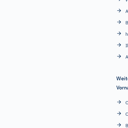
A
B
h
I
Weit
Vorn
C
B