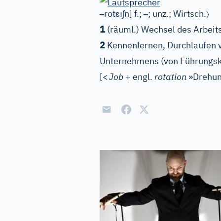
–
ɛı
ʃ
–
〉
rot
n
]
f.;
; unz.;
Wirtsch.
1
(räuml.) Wechsel des Arbeit
2
Kennenlernen, Durchlaufen 
Unternehmens (von Führungsk
[
<
Job
+ engl.
rotation
»Drehun