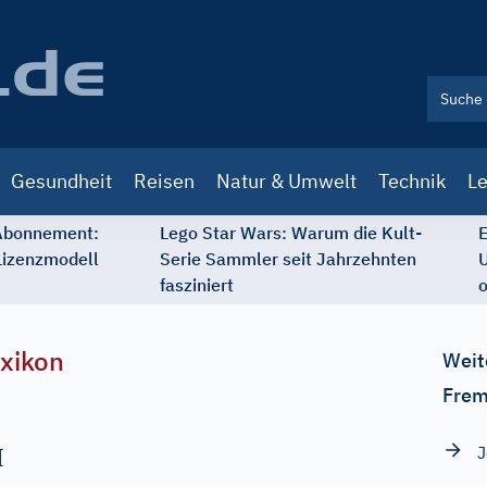
Gesundheit
Reisen
Natur & Umwelt
Technik
Le
 Abonnement:
Lego Star Wars: Warum die Kult-
E
Lizenzmodell
Serie Sammler seit Jahrzehnten
U
fasziniert
o
xikon
Weit
Frem
J
[