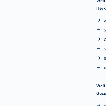
Weit
Herk
w
S
O
S
Weit
Gesu