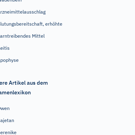
rzneimittelausschlag
lutungsbereitschaft, erhöhte
arntreibendes Mittel
leitis
Apophyse
ere Artikel aus dem
amenlexikon
Owen
ajetan
erenike