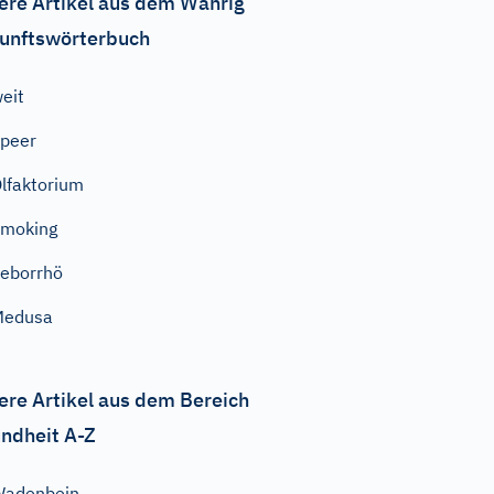
ere Artikel aus dem Wahrig
unftswörterbuch
eit
peer
lfaktorium
Smoking
eborrhö
Medusa
ere Artikel aus dem Bereich
ndheit A-Z
Wadenbein