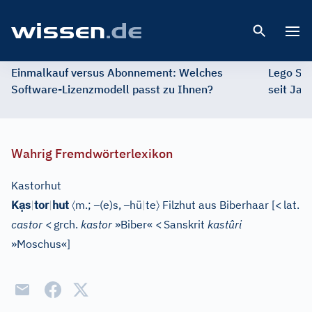
Open 
Einmalkauf versus Abonnement: Welches
Lego St
Software-Lizenzmodell passt zu Ihnen?
seit Jah
Wahrig Fremdwörterlexikon
Kastorhut
ạ
〈
–
–
〉
K
s
|
tor
|
hut
m.;
(e)s,
hü
|
te
Filzhut aus Biberhaar
[
<
lat.
castor
<
grch.
kastor
»Biber«
<
Sanskrit
kastûri
»Moschus«
]