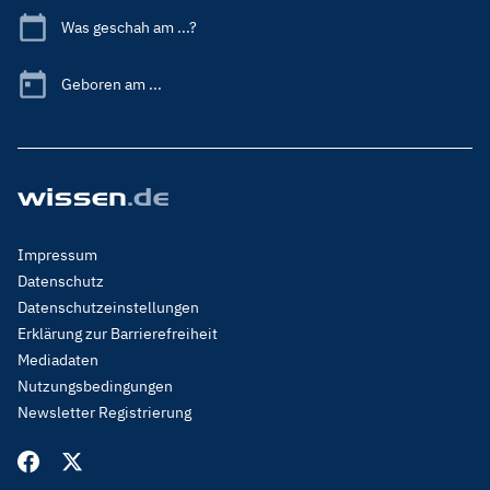
Was geschah am ...?
Geboren am ...
Footer
Impressum
Menu
Datenschutz
Legal
Datenschutzeinstellungen
Erklärung zur Barrierefreiheit
Mediadaten
Nutzungsbedingungen
Newsletter Registrierung