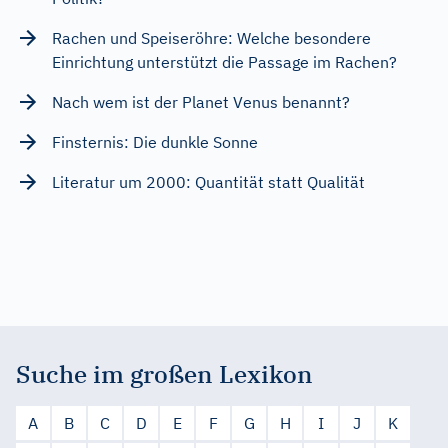
Rachen und Speiseröhre: Welche besondere
Einrichtung unterstützt die Passage im Rachen?
Nach wem ist der Planet Venus benannt?
Finsternis: Die dunkle Sonne
Literatur um 2000: Quantität statt Qualität
Suche im großen Lexikon
A
B
C
D
E
F
G
H
I
J
K