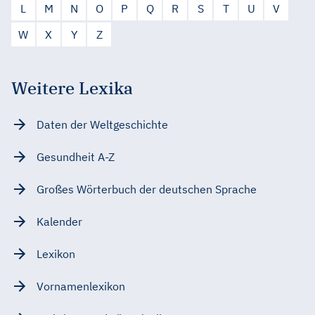
L
M
N
O
P
Q
R
S
T
U
V
W
X
Y
Z
Weitere Lexika
Daten der Weltgeschichte
Gesundheit A-Z
Großes Wörterbuch der deutschen Sprache
Kalender
Lexikon
Vornamenlexikon