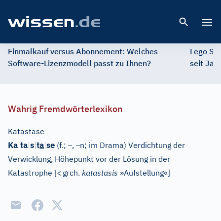
Open 
Einmalkauf versus Abonnement: Welches
Lego St
Software-Lizenzmodell passt zu Ihnen?
seit Jah
Wahrig Fremdwörterlexikon
Katastase
〈
–
–
〉
Ka
|
ta
|
s
|
t
a
|
se
f.;
,
n;
im Drama
Verdichtung der
Verwicklung, Höhepunkt vor der Lösung in der
Katastrophe
[
<
grch.
katastasis
»Aufstellung«
]