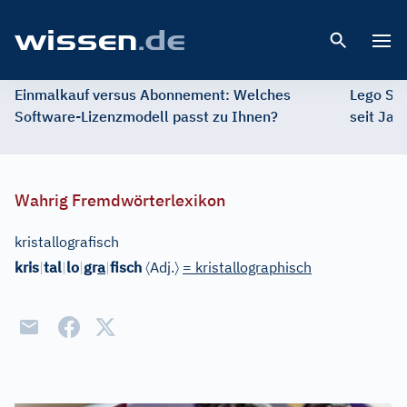
Open 
Einmalkauf versus Abonnement: Welches
Lego St
Software-Lizenzmodell passt zu Ihnen?
seit Jah
Wahrig Fremdwörterlexikon
kristallografisch
〈
〉
kris
|
tal
|
lo
|
gr
a
|
fisch
Adj.
= kristallographisch