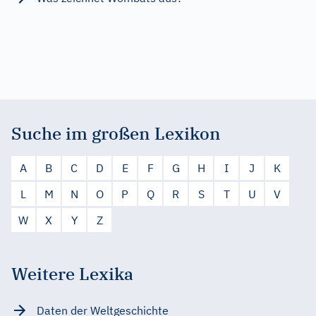
Suche im großen Lexikon
A
B
C
D
E
F
G
H
I
J
K
L
M
N
O
P
Q
R
S
T
U
V
W
X
Y
Z
Weitere Lexika
Daten der Weltgeschichte