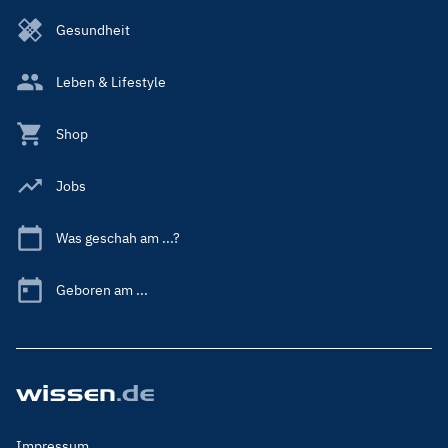
Gesundheit
Leben & Lifestyle
Shop
Jobs
Was geschah am ...?
Geboren am ...
Footer
Impressum