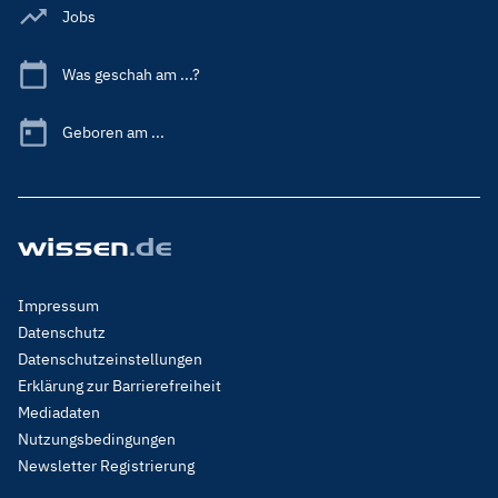
Jobs
Was geschah am ...?
Geboren am ...
Footer
Impressum
Menu
Datenschutz
Legal
Datenschutzeinstellungen
Erklärung zur Barrierefreiheit
Mediadaten
Nutzungsbedingungen
Newsletter Registrierung