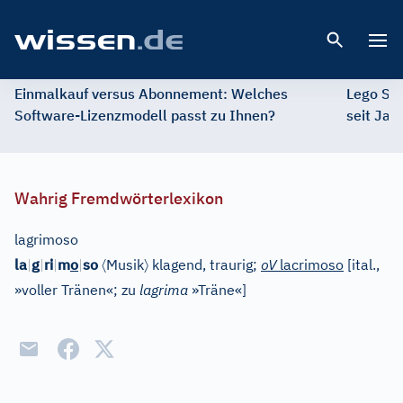
Open 
Einmalkauf versus Abonnement: Welches
Lego St
Software-Lizenzmodell passt zu Ihnen?
seit Jah
Wahrig Fremdwörterlexikon
lagrimoso
〈
〉
la
|
g
|
ri
|
m
o
|
so
Musik
klagend, traurig;
oV
lacrimoso
[
ital.,
»voller Tränen«; zu
lagrima
»Träne«
]