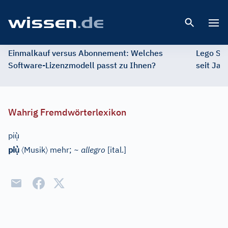
Open 
Einmalkauf versus Abonnement: Welches
Lego St
Software-Lizenzmodell passt zu Ihnen?
seit Jah
Wahrig Fremdwörterlexikon
ụ̀
pi
ụ̀
〈
〉
pi
Musik
mehr;
~ allegro
[
ital.
]