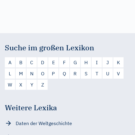
Suche im großen Lexikon
A
B
C
D
E
F
G
H
I
J
K
L
M
N
O
P
Q
R
S
T
U
V
W
X
Y
Z
Weitere Lexika
Daten der Weltgeschichte