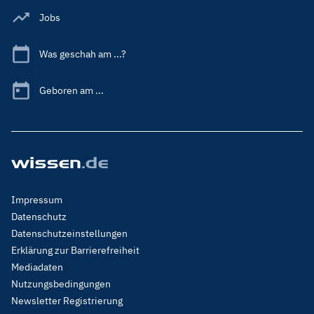
Jobs
Was geschah am ...?
Geboren am ...
Footer
Impressum
Menu
Datenschutz
Legal
Datenschutzeinstellungen
Erklärung zur Barrierefreiheit
Mediadaten
Nutzungsbedingungen
Newsletter Registrierung