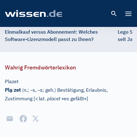
Open 
Einmalkauf versus Abonnement: Welches
Lego St
Software-Lizenzmodell passt zu Ihnen?
seit Jah
Wahrig Fremdwörterlexikon
Plazet
〈
–
–
〉
Pl
a
|
zet
n.;
s,
s;
geh.
Bestätigung, Erlaubnis,
Zustimmung
[
<
lat.
placet
»es gefällt«
]