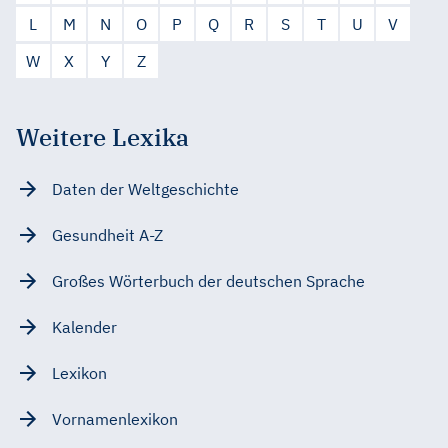
L
M
N
O
P
Q
R
S
T
U
V
W
X
Y
Z
Weitere Lexika
Daten der Weltgeschichte
Gesundheit A-Z
Großes Wörterbuch der deutschen Sprache
Kalender
Lexikon
Vornamenlexikon