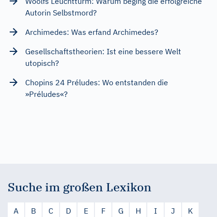
Woolfs Leuchtturm: Warum beging die erfolgreiche
Autorin Selbstmord?
Archimedes: Was erfand Archimedes?
Gesellschaftstheorien: Ist eine bessere Welt
utopisch?
Chopins 24 Préludes: Wo entstanden die
»Préludes«?
Suche im großen Lexikon
A
B
C
D
E
F
G
H
I
J
K