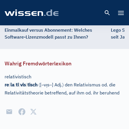
Open 
Einmalkauf versus Abonnement: Welches
Lego St
Software-Lizenzmodell passt zu Ihnen?
seit Jah
Wahrig Fremdwörterlexikon
relativistisch
〈
–
ı̣
–
〉
re
|
la
|
ti
|
vis
|
tisch
[
v
s
]
Adj.
den Relativismus od. die
Relativitätstheorie betreffend, auf ihm od. ihr beruhend