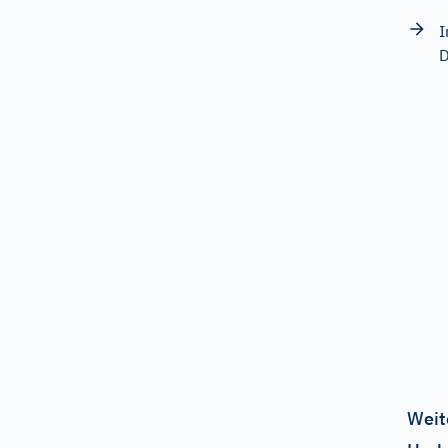
I
D
Weit