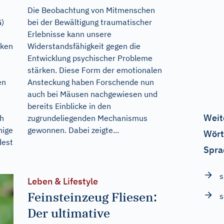
Die Beobachtung von Mitmenschen
G)
bei der Bewältigung traumatischer
Erlebnisse kann unsere
nken
Widerstandsfähigkeit gegen die
Entwicklung psychischer Probleme
stärken. Diese Form der emotionalen
en
Ansteckung haben Forschende nun
auch bei Mäusen nachgewiesen und
bereits Einblicke in den
Weit
ch
zugrundeliegenden Mechanismus
nige
gewonnen. Dabei zeigte...
Wört
dest
Spra
s
Leben & Lifestyle
Feinsteinzeug Fliesen:
s
Der ultimative