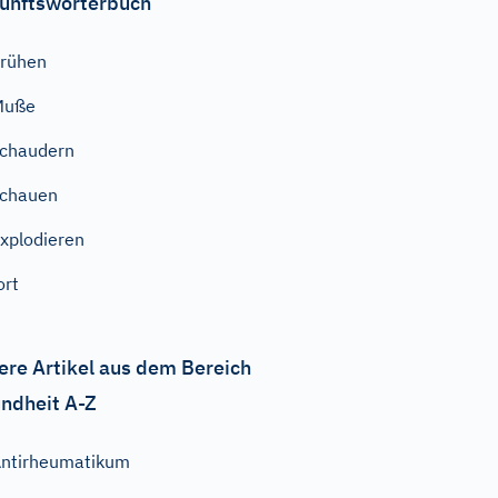
unftswörterbuch
rühen
Muße
chaudern
schauen
xplodieren
ort
ere Artikel aus dem Bereich
ndheit A-Z
ntirheumatikum