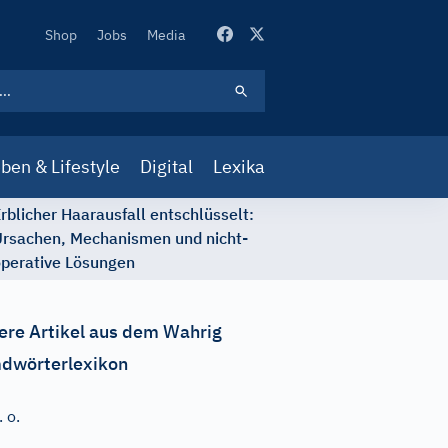
Secondary
Shop
Jobs
Media
Navigation
ben & Lifestyle
Digital
Lexika
rblicher Haarausfall entschlüsselt:
rsachen, Mechanismen und nicht-
perative Lösungen
ere Artikel aus dem Wahrig
dwörterlexikon
. o.