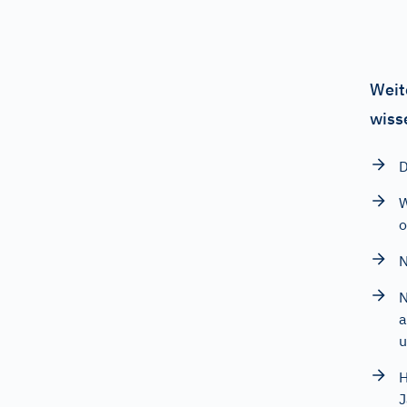
Weit
wiss
D
o
N
N
a
u
H
J