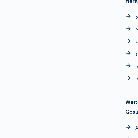
Herk
b
s
e
f
Weit
Gesu
A