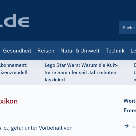
Gesundheit
Reisen
Natur & Umwelt
Technik
Le
 Abonnement:
Lego Star Wars: Warum die Kult-
E
Lizenzmodell
Serie Sammler seit Jahrzehnten
U
fasziniert
o
xikon
Weit
Frem
s
〉
s.
o.
;
geh.
unter Vorbehalt von