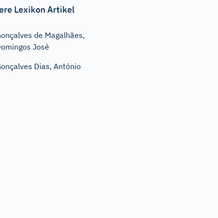
ere Lexikon Artikel
onçalves de Magalhães,
omingos José
onçalves Dias, António