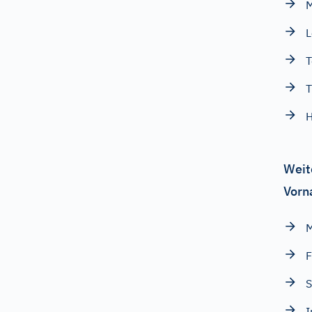
M
L
T
T
H
Weit
Vorn
M
F
S
I