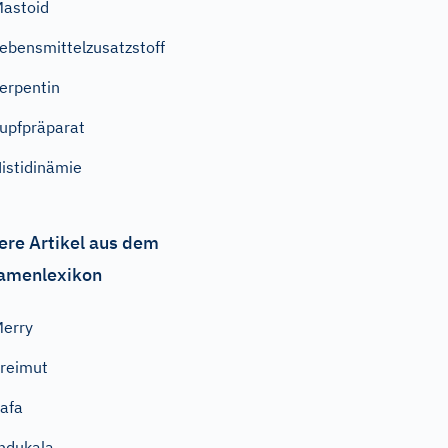
astoid
ebensmittelzusatzstoff
erpentin
upfpräparat
istidinämie
ere Artikel aus dem
amenlexikon
erry
reimut
afa
ndukala