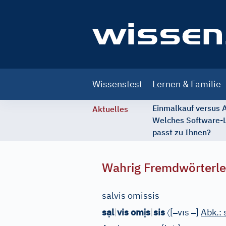
Main
Wissenstest
Lernen & Familie
navigation
Einmalkauf versus
Aktuelles
Welches Software-
passt zu Ihnen?
Wahrig Fremdwörterle
salvis omissis
ạ
ị
〈
–
ı
–
s
l
|
vis om
s
|
sis
[
v
s
]
Abk.: 