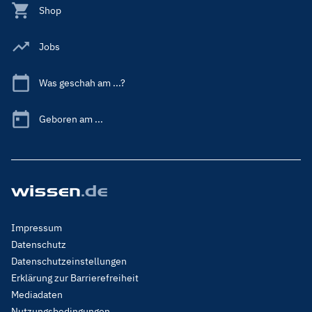
Shop
Jobs
Was geschah am ...?
Geboren am ...
Footer
Impressum
Menu
Datenschutz
Legal
Datenschutzeinstellungen
Erklärung zur Barrierefreiheit
Mediadaten
Nutzungsbedingungen