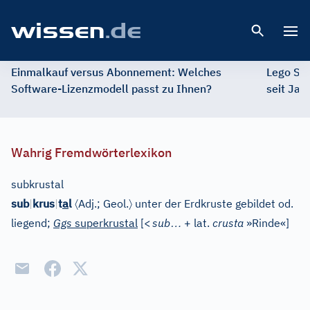
Open 
Einmalkauf versus Abonnement: Welches
Lego St
Software-Lizenzmodell passt zu Ihnen?
seit Jah
Wahrig Fremdwörterlexikon
subkrustal
〈
〉
sub
|
krus
|
t
a
l
Adj.
;
Geol.
unter der Erdkruste gebildet od.
…
liegend;
Ggs
superkrustal
[
<
sub
+ lat.
crusta
»Rinde«
]