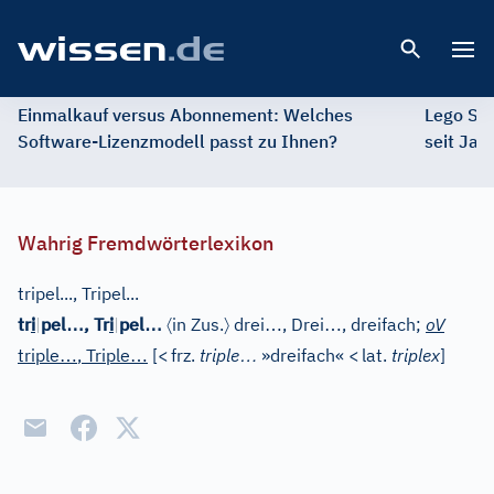
Open 
Einmalkauf versus Abonnement: Welches
Lego St
Software-Lizenzmodell passt zu Ihnen?
seit Jah
Wahrig Fremdwörterlexikon
tripel..., Tripel...
…
…
〈
〉
…
…
tr
i
|
pel
, Tr
i
|
pel
in Zus.
drei
, Drei
, dreifach;
oV
…
…
…
triple
, Triple
[
<
frz.
triple
»dreifach«
<
lat.
triplex
]