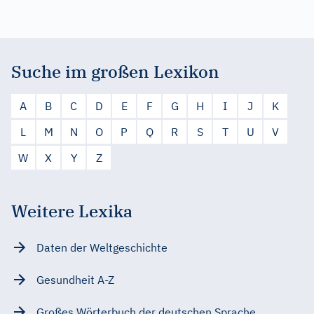
Suche im großen Lexikon
A
B
C
D
E
F
G
H
I
J
K
L
M
N
O
P
Q
R
S
T
U
V
W
X
Y
Z
Weitere Lexika
Daten der Weltgeschichte
Gesundheit A-Z
Großes Wörterbuch der deutschen Sprache