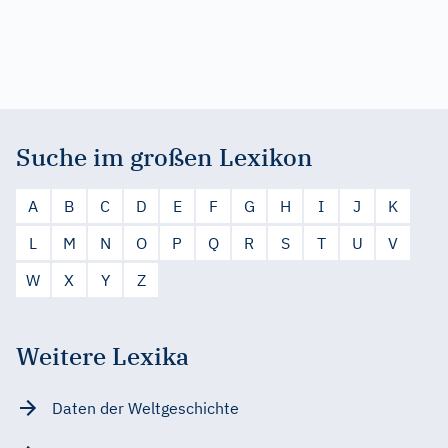
Suche im großen Lexikon
A
B
C
D
E
F
G
H
I
J
K
L
M
N
O
P
Q
R
S
T
U
V
W
X
Y
Z
Weitere Lexika
Daten der Weltgeschichte