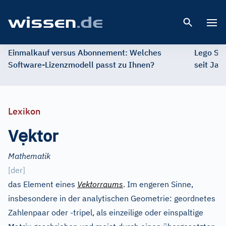
Open 
Einmalkauf versus Abonnement: Welches
Lego St
Software-Lizenzmodell passt zu Ihnen?
seit Jah
Lexikon
ẹ
V
ktor
Mathematik
[der]
das Element eines
Vektorraums
. Im engeren Sinne,
insbesondere in der analytischen Geometrie: geordnetes
Zahlenpaar oder -tripel, als einzeilige oder einspaltige