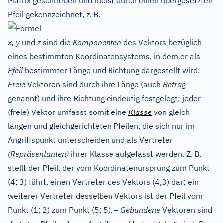
Matrix geschrieben und meist durch einen übergesetzten
Pfeil gekennzeichnet, z.
B.
x, y
und
z
sind die
Komponenten
des Vektors bezüglich
eines bestimmten Koordinatensystems, in dem er als
Pfeil
bestimmter Länge und Richtung dargestellt wird.
Freie
Vektoren sind durch ihre Länge (auch
Betrag
genannt) und ihre Richtung eindeutig festgelegt; jeder
(freie) Vektor umfasst somit eine
Klasse
von gleich
langen und gleichgerichteten Pfeilen, die sich nur im
Angriffspunkt unterscheiden und als Vertreter
(Repräsentanten)
ihrer Klasse aufgefasst werden. Z.
B.
stellt der Pfeil, der vom Koordinatenursprung zum Punkt
(4;
3) führt, einen Vertreter des Vektors (4,3) dar; ein
weiterer Vertreter desselben Vektors ist der Pfeil vom
–
Punkt (1;
2) zum Punkt (5;
5).
Gebundene
Vektoren sind