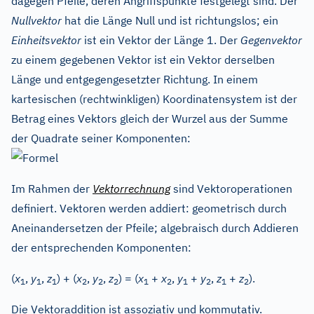
dagegen Pfeile, deren Angriffspunkte festgelegt sind. Der
Nullvektor
hat die Länge Null und ist richtungslos; ein
Einheitsvektor
ist ein Vektor der Länge 1. Der
Gegenvektor
zu einem gegebenen Vektor ist ein Vektor derselben
Länge und entgegengesetzter Richtung. In einem
kartesischen (rechtwinkligen) Koordinatensystem ist der
Betrag eines Vektors gleich der Wurzel aus der Summe
der Quadrate seiner Komponenten:
Im Rahmen der
Vektorrechnung
sind Vektoroperationen
definiert. Vektoren werden addiert: geometrisch durch
Aneinandersetzen der Pfeile; algebraisch durch Addieren
der entsprechenden Komponenten:
(
x
,
y
,
z
) + (
x
,
y
,
z
) = (
x
+
x
,
y
+
y
,
z
+
z
).
1
1
1
2
2
2
1
2
1
2
1
2
Die Vektoraddition ist assoziativ und kommutativ.