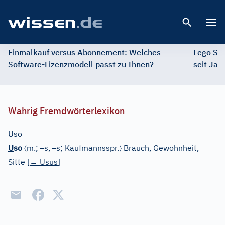
Open 
Einmalkauf versus Abonnement: Welches
Lego St
Software-Lizenzmodell passt zu Ihnen?
seit Jah
Wahrig Fremdwörterlexikon
Uso
〈
–
–
〉
U
so
m.;
s,
s;
Kaufmannsspr.
Brauch, Gewohnheit,
Sitte
[
→
Usus
]