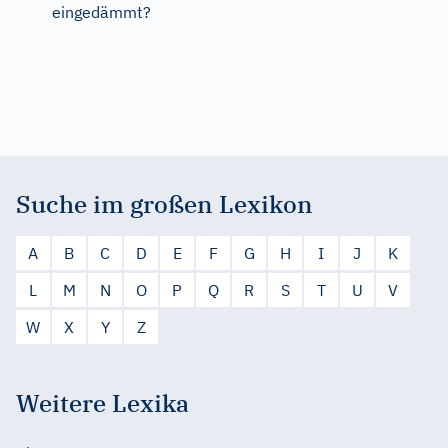
eingedämmt?
Suche im großen Lexikon
A
B
C
D
E
F
G
H
I
J
K
L
M
N
O
P
Q
R
S
T
U
V
W
X
Y
Z
Weitere Lexika