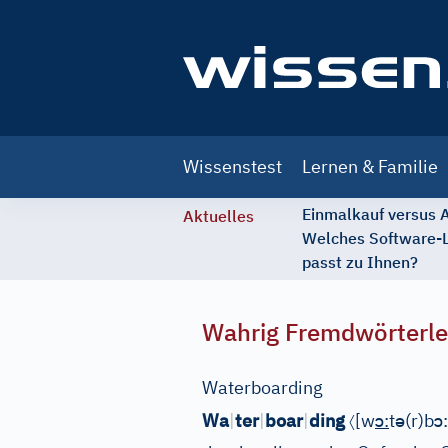
Main
Wissenstest
Lernen & Familie
navigation
Einmalkauf versus
Aktuelles
Welches Software-
passt zu Ihnen?
Wahrig Fremdwörterle
Waterboarding
〈
ɔ
ə
ɔ
Wa
|
ter
|
boar
|
ding
[
w
:
t
(r)b