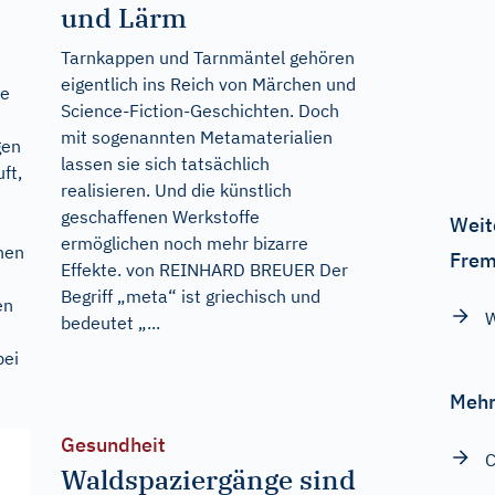
und Lärm
Tarnkappen und Tarnmäntel gehören
eigentlich ins Reich von Märchen und
ie
Science-Fiction-Geschichten. Doch
mit sogenannten Metamaterialien
gen
lassen sie sich tatsächlich
ft,
realisieren. Und die künstlich
geschaffenen Werkstoffe
Weit
ermöglichen noch mehr bizarre
hnen
Frem
Effekte. von REINHARD BREUER Der
Begriff „meta“ ist griechisch und
en
W
bedeutet „...
bei
Mehr
Gesundheit
C
Waldspaziergänge sind