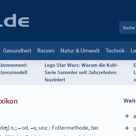
Gesundheit
Reisen
Natur & Umwelt
Technik
Le
 Abonnement:
Lego Star Wars: Warum die Kult-
E
Lizenzmodell
Serie Sammler seit Jahrzehnten
U
fasziniert
o
xikon
Weit
8
ı
ŋ
–
–
〉
:d
]
n.;
od.
s; unz.
Foltermethode, bei
5