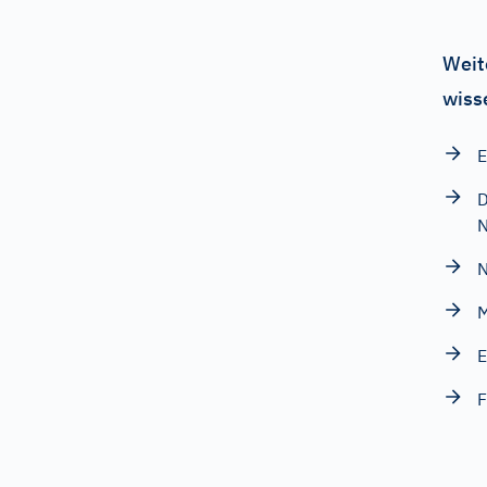
Weit
wiss
E
D
N
M
E
F