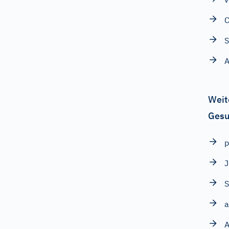
C
S
Weit
Gesu
p
S
a
A