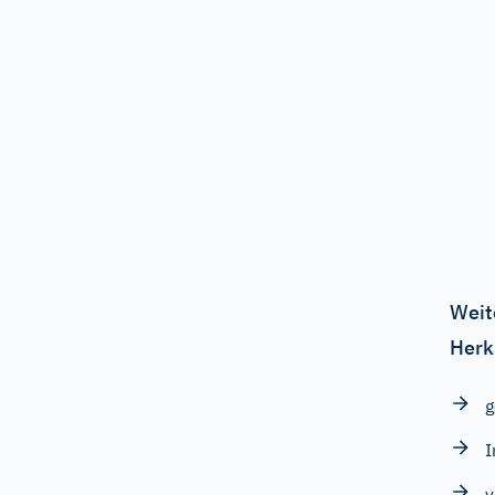
Weit
Herk
g
I
v