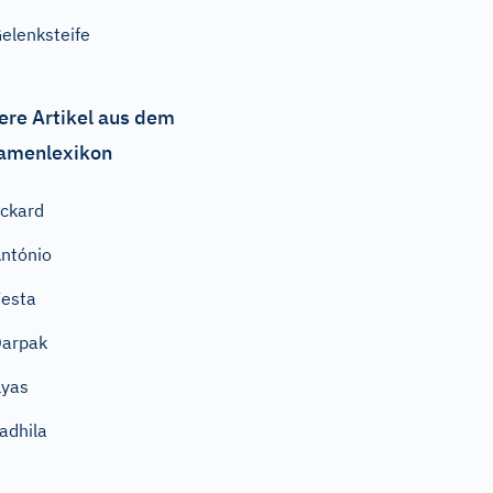
elenksteife
ere Artikel aus dem
amenlexikon
ckard
ntónio
esta
arpak
lyas
adhila