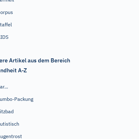
orpus
taffel
AIDS
ere Artikel aus dem Bereich
ndheit A-Z
ar...
Jumbo-Packung
itzbad
utistisch
ugentrost