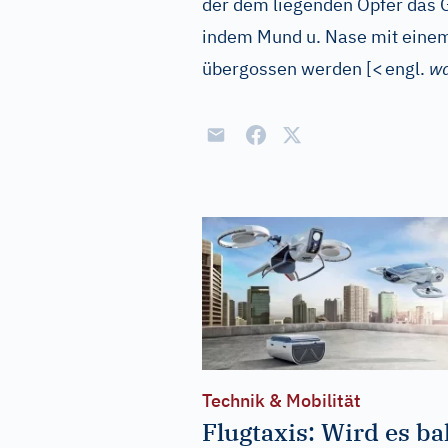
der dem liegenden Opfer das G
indem Mund u. Nase mit einem
übergossen werden
[
<
engl.
wa
Technik & Mobilität
Flugtaxis: Wird es ba