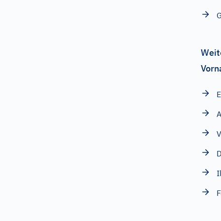
G
Weit
Vorn
E
A
V
D
I
F