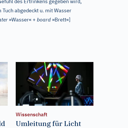
efühl des Ertrinkens gegeben wird,
 Tuch abgedeckt u. mit Wasser
ter
»Wasser« +
board
»Brett«
]
Wissenschaft
ld
Umleitung für Licht