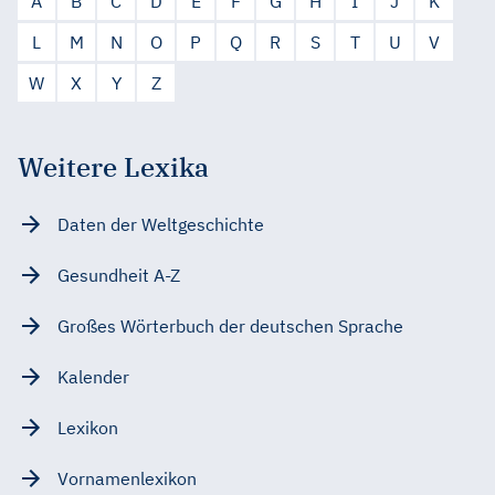
A
B
C
D
E
F
G
H
I
J
K
L
M
N
O
P
Q
R
S
T
U
V
W
X
Y
Z
Weitere Lexika
Daten der Weltgeschichte
Gesundheit A-Z
Großes Wörterbuch der deutschen Sprache
Kalender
Lexikon
Vornamenlexikon