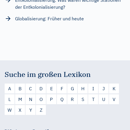
der Entkolonialisierung?
Globalisierung: Früher und heute
Suche im großen Lexikon
A
B
C
D
E
F
G
H
I
J
K
L
M
N
O
P
Q
R
S
T
U
V
W
X
Y
Z