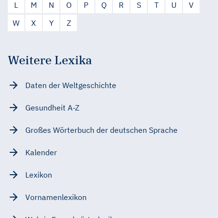
L
M
N
O
P
Q
R
S
T
U
V
W
X
Y
Z
Weitere Lexika
Daten der Weltgeschichte
Gesundheit A-Z
Großes Wörterbuch der deutschen Sprache
Kalender
Lexikon
Vornamenlexikon