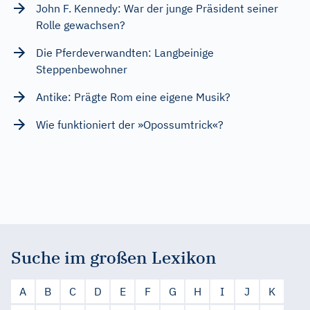
John F. Kennedy: War der junge Präsident seiner
Rolle gewachsen?
Die Pferdeverwandten: Langbeinige
Steppenbewohner
Antike: Prägte Rom eine eigene Musik?
Wie funktioniert der »Opossumtrick«?
Suche im großen Lexikon
A
B
C
D
E
F
G
H
I
J
K