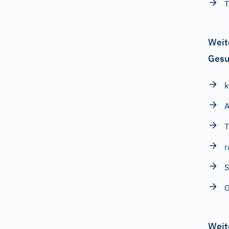
Weit
Gesu
k
A
T
r
S
G
Weit