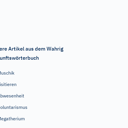
ere Artikel aus dem Wahrig
unftswörterbuch
uschik
isitieren
bwesenheit
oluntarismus
Megatherium