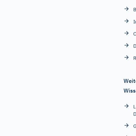
B
I
C
D
R
Weit
Wiss
L
D
G