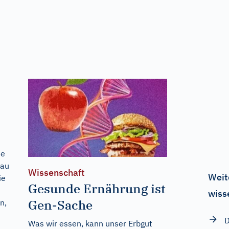
se
nau
Wissenschaft
Weit
ie
Gesunde Ernährung ist
wiss
Gen-Sache
n,
D
Was wir essen, kann unser Erbgut