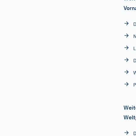
Vorn
L
D
P
Weit
Welt
D