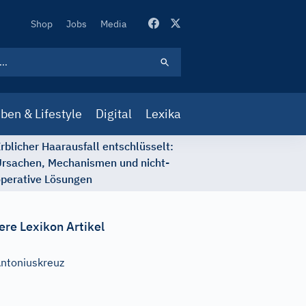
Secondary
Shop
Jobs
Media
Navigation
ben & Lifestyle
Digital
Lexika
rblicher Haarausfall entschlüsselt:
rsachen, Mechanismen und nicht-
perative Lösungen
ere Lexikon Artikel
ntoniuskreuz