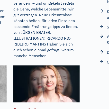
M
verändern – und umgekehrt regeln
e
die Gene, welche Lebensmittel wir
ber
K
gut vertragen. Neue Erkenntnisse
 dem
könnten helfen, für jeden Einzelnen
t
passende Ernährungstipps zu finden.
S
von JÜRGEN BRATER,
W
ILLUSTRATIONEN: RICARDO RIO
S
RIBEIRO MARTINS Haben Sie sich
auch schon einmal gefragt, warum
D
manche Menschen...
G