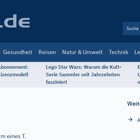
Gesundheit
Reisen
Natur & Umwelt
Technik
Le
 Abonnement:
Lego Star Wars: Warum die Kult-
E
Lizenzmodell
Serie Sammler seit Jahrzehnten
U
fasziniert
o
Weit
A
rm eines T.