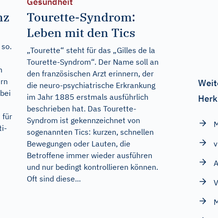
Gesundheit
nz
Tourette-Syndrom:
Leben mit den Tics
 so.
„Tourette“ steht für das „Gilles de la
Tourette-Syndrom“. Der Name soll an
n
den französischen Arzt erinnern, der
ern
Weit
die neuro-psychiatrische Erkrankung
 bei
im Jahr 1885 erstmals ausführlich
Herk
beschrieben hat. Das Tourette-
 für
Syndrom ist gekennzeichnet von
M
i-
sogenannten Tics: kurzen, schnellen
v
Bewegungen oder Lauten, die
Betroffene immer wieder ausführen
A
und nur bedingt kontrollieren können.
Oft sind diese...
V