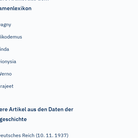
amenlexikon
Dagny
Nikodemus
inda
ionysia
Werno
rajeet
ere Artikel aus den Daten der
geschichte
eutsches Reich (10. 11. 1937)