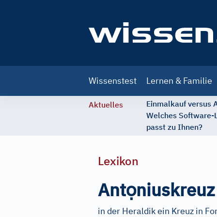
Main
Wissenstest
Lernen & Familie
navigation
Einmalkauf versus
Aktuelles
Welches Software-
passt zu Ihnen?
Lexikon
ọ
Ant
niuskreuz
in der Heraldik ein Kreuz in Fo