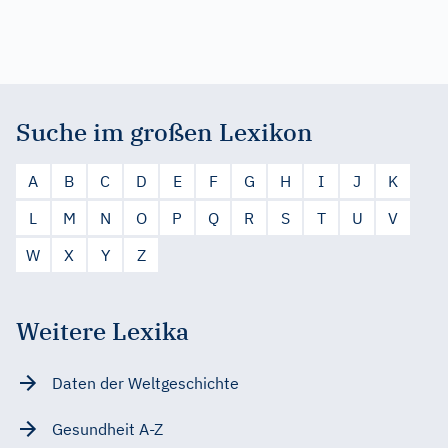
Suche im großen Lexikon
A
B
C
D
E
F
G
H
I
J
K
L
M
N
O
P
Q
R
S
T
U
V
W
X
Y
Z
Weitere Lexika
Daten der Weltgeschichte
Gesundheit A-Z