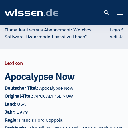
Open 
Einmalkauf versus Abonnement: Welches
Lego St
Software-Lizenzmodell passt zu Ihnen?
seit Jah
Lexikon
Apocalypse Now
Deutscher Titel:
Apocalypse Now
Original-Titel:
APOCALYPSE NOW
Land:
USA
Jahr:
1979
Regie:
Francis Ford Coppola