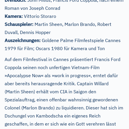
Drehbuch:
John Milius, Francis Ford Coppola, nach einem
Roman von Joseph Conrad
Kamera:
Vittorio Storaro
Schauspieler:
Martin Sheen, Marlon Brando, Robert
Duvall, Dennis Hopper
Auszeichnungen:
Goldene Palme Filmfestspiele Cannes
1979 für Film; Oscars 1980 für Kamera und Ton
Auf dem Filmfestival in Cannes präsentiert Francis Ford
Coppola seinen noch unfertigen Vietnam-Film
»Apocalypse Now« als »work in progress«, erntet dafür
aber bereits herausragende Kritik. Captain Willard
(Martin Sheen) erhält vom CIA in Saigon den
Spezialauftrag, einen offenbar wahnsinnig gewordenen
Colonel (Marlon Brando) zu liquidieren. Dieser hat sich im
Dschungel von Kambodscha ein eigenes Reich
geschaffen, in dem er sich wie ein Gott verehren lässt