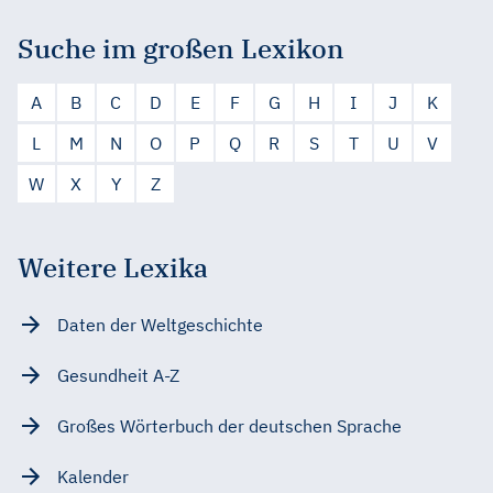
Suche im großen Lexikon
A
B
C
D
E
F
G
H
I
J
K
L
M
N
O
P
Q
R
S
T
U
V
W
X
Y
Z
Weitere Lexika
Daten der Weltgeschichte
Gesundheit A-Z
Großes Wörterbuch der deutschen Sprache
Kalender