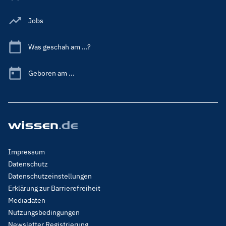
Jobs
Was geschah am ...?
Geboren am ...
Footer
Impressum
Menu
Datenschutz
Legal
Datenschutzeinstellungen
Erklärung zur Barrierefreiheit
Mediadaten
Nutzungsbedingungen
Newsletter Registrierung