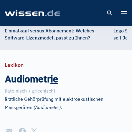
Open 
Einmalkauf versus Abonnement: Welches
Lego St
Software-Lizenzmodell passt zu Ihnen?
seit Jah
Lexikon
Audiometr
i
e
[
lateinisch + griechisch
]
ärztliche Gehörprüfung mit elektroakustischen
Messgeräten
(Audiometer)
.