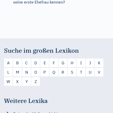
seine erste Ehefrau kennen?
Suche im großen Lexikon
A
B
C
D
E
F
G
H
I
J
K
L
M
N
O
P
Q
R
S
T
U
V
W
X
Y
Z
Weitere Lexika