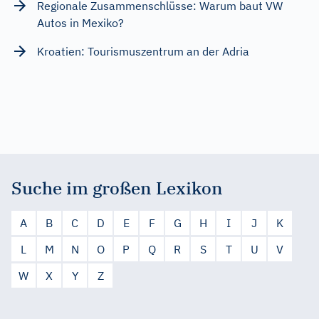
Regionale Zusammenschlüsse: Warum baut VW
Autos in Mexiko?
Kroatien: Tourismuszentrum an der Adria
Suche im großen Lexikon
A
B
C
D
E
F
G
H
I
J
K
L
M
N
O
P
Q
R
S
T
U
V
W
X
Y
Z