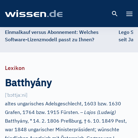
Open 
Einmalkauf versus Abonnement: Welches
Lego St
Software-Lizenzmodell passt zu Ihnen?
seit Jah
Lexikon
Batthyány
ˈ
ɔ
[
b
ttja:ni
]
altes ungarisches Adelsgeschlecht, 1603 bzw. 1630
–
Grafen, 1764 bzw. 1915 Fürsten.
Lajos (Ludwig)
†
Batthyány, *
14. 2. 1806 Preßburg,
6. 10. 1849 Pest,
war 1848 ungarischer Ministerpräsident; wünschte