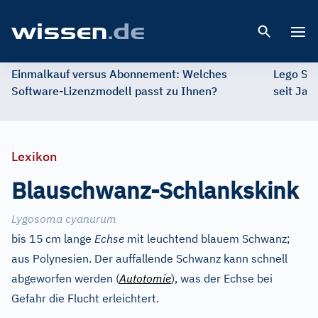
Open 
Einmalkauf versus Abonnement: Welches
Lego St
Software-Lizenzmodell passt zu Ihnen?
seit Jah
Lexikon
Blauschwanz-Schlankskink
Lygosoma cyanurum
bis 15
cm lange
Echse
mit leuchtend blauem Schwanz;
aus Polynesien. Der auffallende Schwanz kann schnell
abgeworfen werden (
Autotomie
), was der Echse bei
Gefahr die Flucht erleichtert.