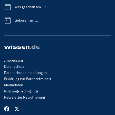
Was geschah am ...?
Geboren am ...
Footer
Impressum
Menu
Datenschutz
Legal
Datenschutzeinstellungen
Erklärung zur Barrierefreiheit
Mediadaten
Nutzungsbedingungen
Newsletter Registrierung