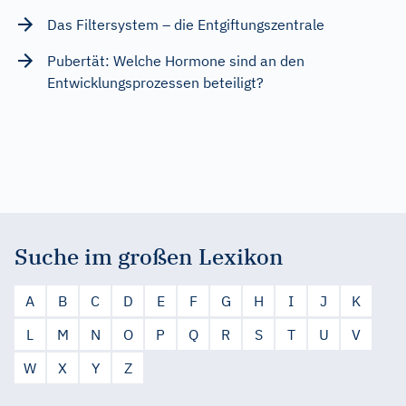
Das Filtersystem – die Entgiftungszentrale
Pubertät: Welche Hormone sind an den
Entwicklungsprozessen beteiligt?
Suche im großen Lexikon
A
B
C
D
E
F
G
H
I
J
K
L
M
N
O
P
Q
R
S
T
U
V
W
X
Y
Z