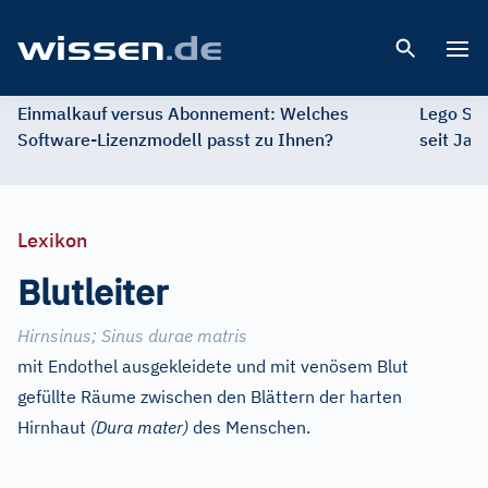
Open 
Einmalkauf versus Abonnement: Welches
Lego St
Software-Lizenzmodell passt zu Ihnen?
seit Jah
Lexikon
Blutleiter
Hirnsinus
;
Sinus durae matris
mit Endothel ausgekleidete und mit venösem Blut
gefüllte Räume zwischen den Blättern der harten
Hirnhaut
(Dura mater)
des Menschen.