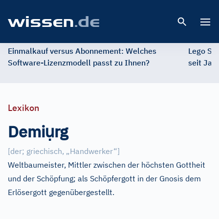
Open 
Einmalkauf versus Abonnement: Welches
Lego St
Software-Lizenzmodell passt zu Ihnen?
seit Jah
Lexikon
ụ
Demi
rg
[
der; griechisch, „Handwerker“
]
Weltbaumeister, Mittler zwischen der höchsten Gottheit
und der Schöpfung; als Schöpfergott in der Gnosis dem
Erlösergott gegenübergestellt.