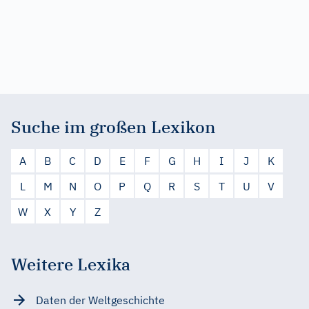
Suche im großen Lexikon
A
B
C
D
E
F
G
H
I
J
K
L
M
N
O
P
Q
R
S
T
U
V
W
X
Y
Z
Weitere Lexika
Daten der Weltgeschichte