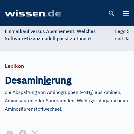
Open 
Einmalkauf versus Abonnement: Welches
Lego St
Software-Lizenzmodell passt zu Ihnen?
seit Jah
Lexikon
Desamin
i
e
rung
–
die Abspaltung von Aminogruppen (
NH
) aus Aminen,
2
Aminosäuren oder Säureamiden. Wichtiger Vorgang beim
Aminosäurenstoffwechsel.